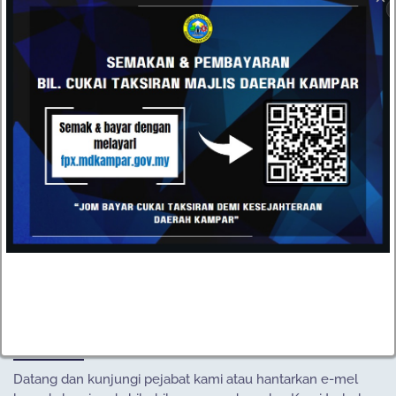
2.
Peraturan-peraturan Hotel Perak 2024
2.1 Pelaksanaan Caj Perkhidmatan Tempatan (CPT)
2.1.1
Carta Alir CPT
2.1.2
Slaid CPT
2.1.3
Borang CPT1
2.1.4
Borang CPT2
2.1.5
Notis Caj Perkhidmatan Tempatan
3.
Garis Panduan Riadah dan Sukan Air Daerah Kampar
4.
Panduan Ekopelancongan Sihat & Selamat (Jabatan
Kesihatan Negeri Perak)
HUBUNGI
Datang dan kunjungi pejabat kami atau hantarkan e-mel