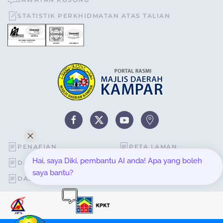
STATISTIK PERKHIDMATAN ATAS TALIAN
PENAFIAN
PETA LAMAN
Hai, saya Diki, pembantu AI anda! Apa yang boleh
DASAR KESELAMATAN
STATISTIK PELAWAT
saya bantu?
DASAR PRIVASI
SOALAN LAZIM