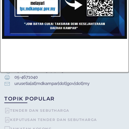
HUBUNGI
Datang dan kunjungi pejabat kami atau hantarkan e-mel
kepada kami pada bila-bila masa anda mahu. Kami terbuka
kepada semua cadangan daripada pelanggan kami.
Majlis Daerah Kampar, Kompleks Pentadbiran MD
Kampar, Jalan Iskandar, 31900 Kampar, Perak
05-4671020 / 05-4671030
05-4671040
urusetia[at]mdkampar[dot]gov[dot]my
TOPIK POPULAR
TENDER DAN SEBUTHARGA
KEPUTUSAN TENDER DAN SEBUTHARGA
JAWATAN KOSONG