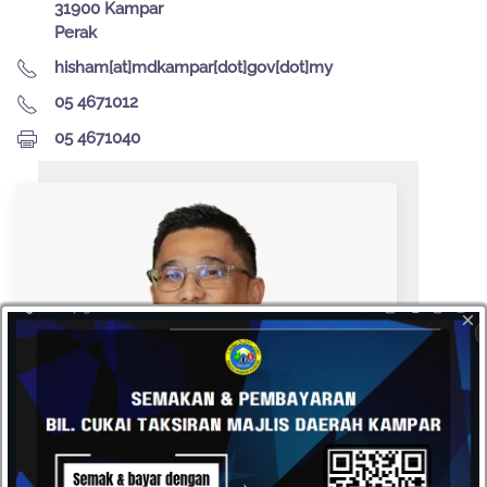
31900 Kampar
Perak
hisham[at]mdkampar[dot]gov[dot]my
05 4671012
05 4671040
×