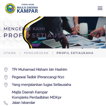
Skip to main content
MENGENAI KAMI
PROFIL SETIAUSAHA
UTAMA
PENGURUSAN
PROFIL SETIAUSAHA
TPr Muhamad Hisham bin Hashim
Pegawai Tadbir (Perancang) N10
Yang menjalankan tugas Setiausaha
Majlis Daerah Kampar
Kompleks Pentadbiran MDKpr
Jalan Iskandar