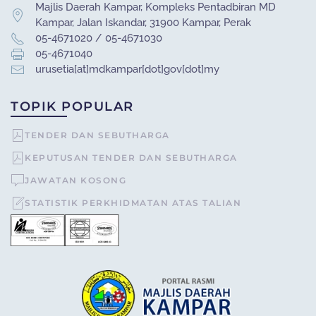
Majlis Daerah Kampar, Kompleks Pentadbiran MD
Kampar, Jalan Iskandar, 31900 Kampar, Perak
05-4671020 / 05-4671030
05-4671040
urusetia[at]mdkampar[dot]gov[dot]my
TOPIK POPULAR
TENDER DAN SEBUTHARGA
KEPUTUSAN TENDER DAN SEBUTHARGA
JAWATAN KOSONG
STATISTIK PERKHIDMATAN ATAS TALIAN