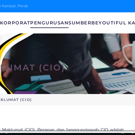
0 Kampar, Perak
A
KORPORAT
PENGURUSAN
SUMBER
BEYOUTIFUL K
LUMAT (CIO)
KLUMAT (CIO)
 Maklumat (CIO). Peranan dan tanggungjawab CIO adalah