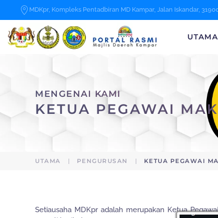
MDKpr, Kompleks Pentadbiran MD Kampar, Jalan Iskandar, 3190
Skip to main content
UTAM
MENGENAI KAMI
KETUA PEGAWAI MAK
UTAMA
PENGURUSAN
KETUA PEGAWAI MA
Setiausaha MDKpr adalah merupakan Ketua Pegawai