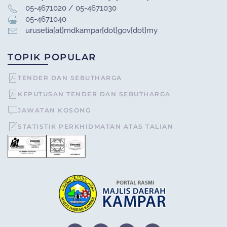
05-4671020 / 05-4671030
05-4671040
urusetia[at]mdkampar[dot]gov[dot]my
TOPIK POPULAR
TENDER DAN SEBUTHARGA
KEPUTUSAN TENDER DAN SEBUTHARGA
JAWATAN KOSONG
STATISTIK PERKHIDMATAN ATAS TALIAN