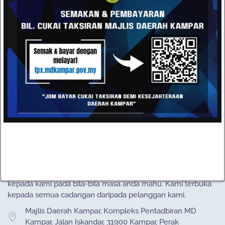
pengunjung dinasihatkan supaya meneliti dan memahami
dasar privasi bagi setiap laman web yang dilayari.
PINDAAN DASAR
Sekiranya dasar privasi ini dipinda, pindaan akan dikemas kini
di halaman ini. Dengan sering melayari halaman ini, anda
akan dikemas kini dengan maklumat yang dikumpul, cara ia
digunakan dan dalam keadaan tertentu, bagaimana
maklumat dikongsi bersama pihak yang lain.
HUBUNGI
Datang dan kunjungi pejabat kami atau hantarkan e-mel
kepada kami pada bila-bila masa anda mahu. Kami terbuka
kepada semua cadangan daripada pelanggan kami.
Majlis Daerah Kampar, Kompleks Pentadbiran MD
Kampar, Jalan Iskandar, 31900 Kampar, Perak