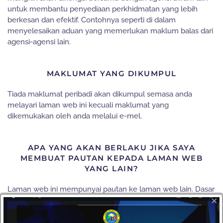
untuk membantu penyediaan perkhidmatan yang lebih
berkesan dan efektif. Contohnya seperti di dalam
menyelesaikan aduan yang memerlukan maklum balas dari
agensi-agensi lain.
MAKLUMAT YANG DIKUMPUL
Tiada maklumat peribadi akan dikumpul semasa anda
melayari laman web ini kecuali maklumat yang
dikemukakan oleh anda melalui e-mel.
APA YANG AKAN BERLAKU JIKA SAYA
MEMBUAT PAUTAN KEPADA LAMAN WEB
YANG LAIN?
Laman web ini mempunyai pautan ke laman web lain. Dasar
×
privasi ini hanya terpakai untuk laman web ini sahaja. Perlu
diingatkan bahawa laman web yang terdapat dalam pautan
mungkin mempunyai dasar privasi yang berbeza dan