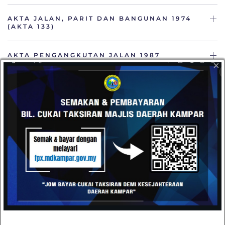
AKTA JALAN, PARIT DAN BANGUNAN 1974
(AKTA 133)
AKTA PENGANGKUTAN JALAN 1987
×
HUBUNGI
Datang dan kunjungi pejabat kami atau hantarkan e-mel
kepada kami pada bila-bila masa anda mahu. Kami terbuka
kepada semua cadangan daripada pelanggan kami.
Majlis Daerah Kampar, Kompleks Pentadbiran MD
Kampar, Jalan Iskandar, 31900 Kampar, Perak
05-4671020 / 05-4671030
05-4671040
urusetia[at]mdkampar[dot]gov[dot]my