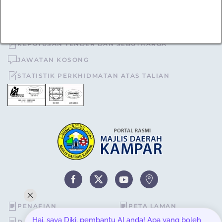
TOPIK POPULAR
TENDER DAN SEBUTHARGA
KEPUTUSAN TENDER DAN SEBUTHARGA
JAWATAN KOSONG
STATISTIK PERKHIDMATAN ATAS TALIAN
PENAFIAN
PETA LAMAN
Hai, saya Diki, pembantu AI anda! Apa yang boleh
DASAR KESELAMATAN
STATISTIK PELAWAT