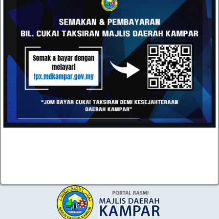
Majlis Daerah Kampar, Kompleks Pentadbiran MD
Kampar, Jalan Iskandar, 31900 Kampar, Perak
05-4671020 / 05-4671030
05-4671040
urusetia[at]mdkampar[dot]gov[dot]my
TOPIK POPULAR
TENDER DAN SEBUTHARGA
KEPUTUSAN TENDER DAN SEBUTHARGA
JAWATAN KOSONG
STATISTIK PERKHIDMATAN ATAS TALIAN