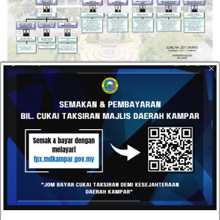
×
klik di sini untuk pindah turun carta
HUBUNGI
Datang dan kunjungi pejabat kami atau hantarkan e-mel
kepada kami pada bila-bila masa anda mahu. Kami terbuka
kepada semua cadangan daripada pelanggan kami.
Majlis Daerah Kampar, Kompleks Pentadbiran MD
Kampar, Jalan Iskandar, 31900 Kampar, Perak
05-4671020 / 05-4671030
05-4671040
urusetia[at]mdkampar[dot]gov[dot]my