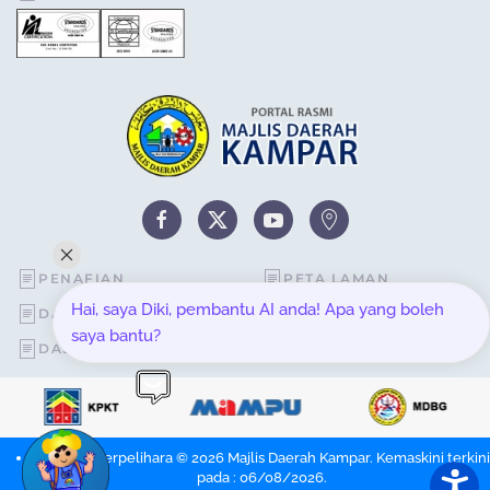
PENAFIAN
PETA LAMAN
Hai, saya Diki, pembantu AI anda! Apa yang boleh
DASAR KESELAMATAN
STATISTIK PELAWAT
saya bantu?
DASAR PRIVASI
SOALAN LAZIM
Hakcipta Terpelihara © 2026 Majlis Daerah Kampar. Kemaskini terkini
pada : 06/08/2026.