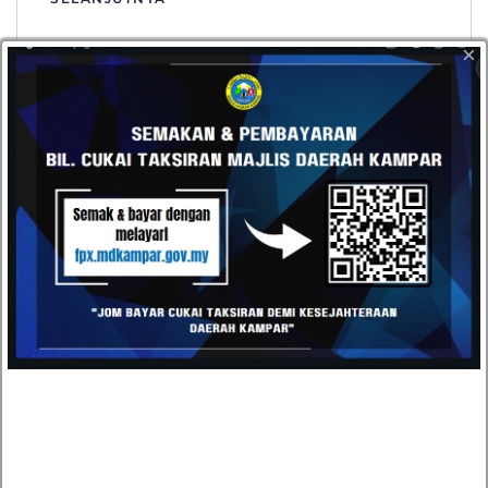
×
10 Julai 2026
PENUTUPAN SEMENTARA JALAN
BAGI PERARAKAN KEBUDAYAAN
KAMPAR 2026
SELANJUTNYA
07 Julai 2026
KENYATAAN SEBUTHARGA 7
JULAI 2026