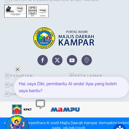
PENAFIAN
PETA LAMAN
Hai, saya Diki, pembantu AI anda! Apa yang boleh
DASAR KESELAMATAN
STATISTIK PELAWAT
saya bantu?
DASAR PRIVASI
SOALAN LAZIM
Hakcipta Terpelihara © 2026 Majlis Daerah Kampar. Kemaskini terkini
pada : 06/08/2026.