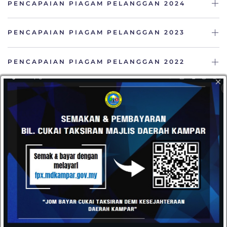
PENCAPAIAN PIAGAM PELANGGAN 2024
PENCAPAIAN PIAGAM PELANGGAN 2023
PENCAPAIAN PIAGAM PELANGGAN 2022
×
HUBUNGI
Datang dan kunjungi pejabat kami atau hantarkan e-mel
kepada kami pada bila-bila masa anda mahu. Kami terbuka
kepada semua cadangan daripada pelanggan kami.
Majlis Daerah Kampar, Kompleks Pentadbiran MD
Kampar, Jalan Iskandar, 31900 Kampar, Perak
05-4671020 / 05-4671030