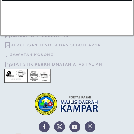
05-4671040
urusetia[at]mdkampar[dot]gov[dot]my
TOPIK POPULAR
TENDER DAN SEBUTHARGA
KEPUTUSAN TENDER DAN SEBUTHARGA
JAWATAN KOSONG
STATISTIK PERKHIDMATAN ATAS TALIAN