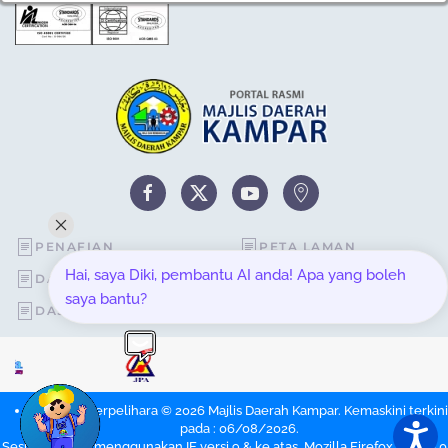
PENAFIAN
PETA LAMAN
Hai, saya Diki, pembantu AI anda! Apa yang boleh
DASAR KESELAMATAN
STATISTIK PELAWAT
saya bantu?
DASAR PRIVASI
SOALAN LAZIM
Hakcipta Terpelihara © 2026 Majlis Daerah Kampar. Kemaskini terkini
pada : 06/08/2026.
Sesuai dipapar menggunakan IE versi 9 & ke atas, Mozilla Firefox versi 6.0