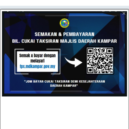
HUBUNGI
×
Datang dan kunjungi pejabat kami atau hantarkan e-mel
kepada kami pada bila-bila masa anda mahu. Kami terbuka
kepada semua cadangan daripada pelanggan kami.
Majlis Daerah Kampar, Kompleks Pentadbiran MD
Kampar, Jalan Iskandar, 31900 Kampar, Perak
05-4671020 / 05-4671030
05-4671040
urusetia[at]mdkampar[dot]gov[dot]my
TOPIK POPULAR
TENDER DAN SEBUTHARGA
KEPUTUSAN TENDER DAN SEBUTHARGA
JAWATAN KOSONG
STATISTIK PERKHIDMATAN ATAS TALIAN