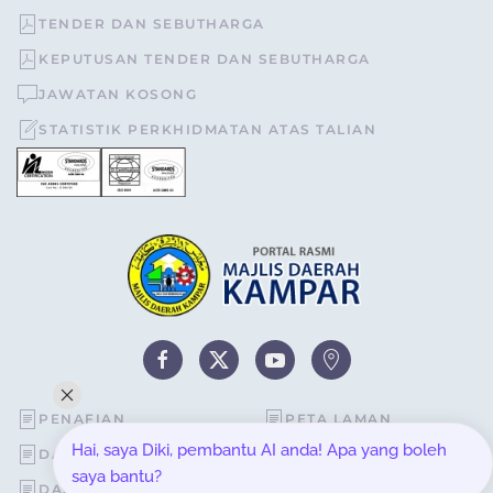
TENDER DAN SEBUTHARGA
KEPUTUSAN TENDER DAN SEBUTHARGA
JAWATAN KOSONG
STATISTIK PERKHIDMATAN ATAS TALIAN
PENAFIAN
PETA LAMAN
Hai, saya Diki, pembantu AI anda! Apa yang boleh
DASAR KESELAMATAN
STATISTIK PELAWAT
saya bantu?
DASAR PRIVASI
SOALAN LAZIM