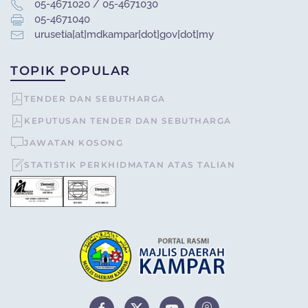
05-4671020 / 05-4671030
05-4671040
urusetia[at]mdkampar[dot]gov[dot]my
TOPIK POPULAR
TENDER DAN SEBUTHARGA
KEPUTUSAN TENDER DAN SEBUTHARGA
JAWATAN KOSONG
STATISTIK PERKHIDMATAN ATAS TALIAN