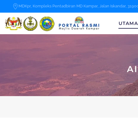
MDKpr, Kompleks Pentadbiran MD Kampar, Jalan Iskandar, 3190
Skip to main content
UTAM
A