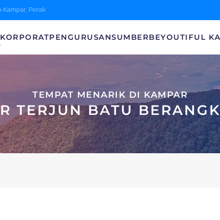
0 Kampar, Perak
A
KORPORAT
PENGURUSAN
SUMBER
BEYOUTIFUL K
TEMPAT MENARIK DI KAMPAR
IR TERJUN BATU BERANGK