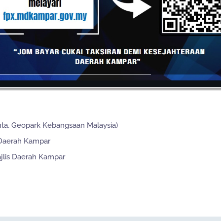
 di media sosial sebagai trek alam yang menarik.
jadikan kawasan ini sesuai untuk aktiviti eko-
elancongan dan pendidikan geologi yang tinggi melalui
atuan granit. Oleh itu, kawasan ini memerlukan pengurusan
bersihan, keselamatan pengunjung serta kelestarian alam
nta, Geopark Kebangsaan Malaysia)
 Daerah Kampar
jlis Daerah Kampar