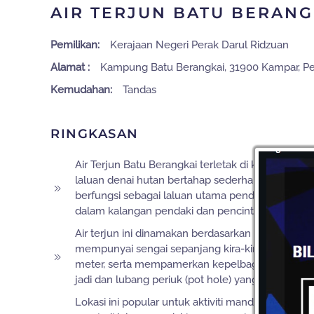
AIR TERJUN BATU BERANG
Pemilikan:
Kerajaan Negeri Perak Darul Ridzuan
Alamat :
Kampung Batu Berangkai, 31900 Kampar, P
Kemudahan:
Tandas
RINGKASAN
Air Terjun Batu Berangkai terletak di kawasan hu
laluan denai hutan bertahap sederhana. Kawasan i
berfungsi sebagai laluan utama pendakian ke p
dalam kalangan pendaki dan pencinta aktiviti ala
Air terjun ini dinamakan berdasarkan susunan bon
mempunyai sengai sepanjang kira-kira 700 meter 
meter, serta mempamerkan kepelbagaian fitur morf
jadi dan lubang periuk (pot hole) yang terbentuk a
Lokasi ini popular untuk aktiviti mandi-manda, be