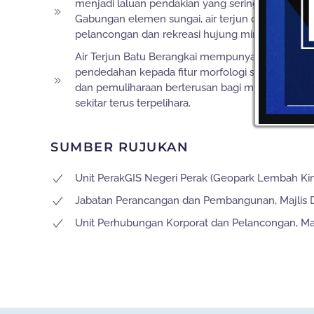
menjadi laluan pendakian yang sering dikongsikan
Gabungan elemen sungai, air terjun dan hutan men
pelancongan dan rekreasi hujung minggu.
Air Terjun Batu Berangkai mempunyai nilai eko-p
pendedahan kepada fitur morfologi semula jadi b
dan pemuliharaan berterusan bagi memastikan ke
sekitar terus terpelihara.
SUMBER RUJUKAN
Unit PerakGIS Negeri Perak (Geopark Lembah Ki
Jabatan Perancangan dan Pembangunan, Majlis
Unit Perhubungan Korporat dan Pelancongan, Ma