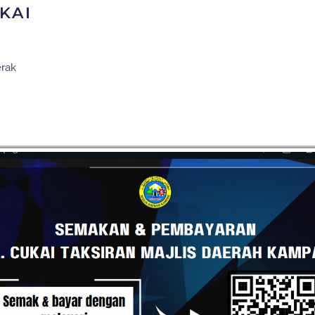
KAI
erak
tan lipur Daerah Kampar, Perak, dan boleh diakses melalui
ni bukan sahaja menjadi destinasi rekreasi, malah
uncak Gunung Bujang Melaka, menjadikannya popular
m semula jadi.
gkah batu granit yang kelihatan seolah-olah berangkai. Ia
dengan ketinggian air terjun antara 6.5 meter hingga 39.2
ologi seperti air terjun bertingkat, batu bertangga semula
kibat proses hakisan air pada batuan granit.
rkelah, fotografi alam dan penerokaan hutan ringan, selain