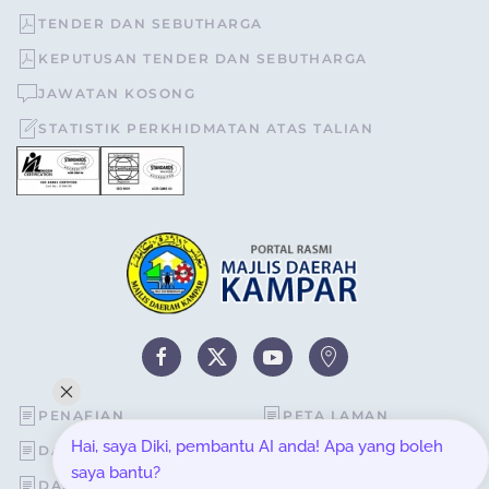
TENDER DAN SEBUTHARGA
KEPUTUSAN TENDER DAN SEBUTHARGA
JAWATAN KOSONG
STATISTIK PERKHIDMATAN ATAS TALIAN
PENAFIAN
PETA LAMAN
Hai, saya Diki, pembantu AI anda! Apa yang boleh
DASAR KESELAMATAN
STATISTIK PELAWAT
saya bantu?
DASAR PRIVASI
SOALAN LAZIM