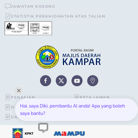
JAWATAN KOSONG
STATISTIK PERKHIDMATAN ATAS TALIAN
PENAFIAN
PETA LAMAN
Hai, saya Diki, pembantu AI anda! Apa yang boleh
DASAR KESELAMATAN
STATISTIK PELAWAT
saya bantu?
DASAR PRIVASI
SOALAN LAZIM