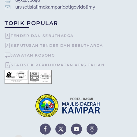
05-4671040
urusetia[at]mdkampar[dot]gov[dot]my
TOPIK POPULAR
TENDER DAN SEBUTHARGA
KEPUTUSAN TENDER DAN SEBUTHARGA
JAWATAN KOSONG
STATISTIK PERKHIDMATAN ATAS TALIAN