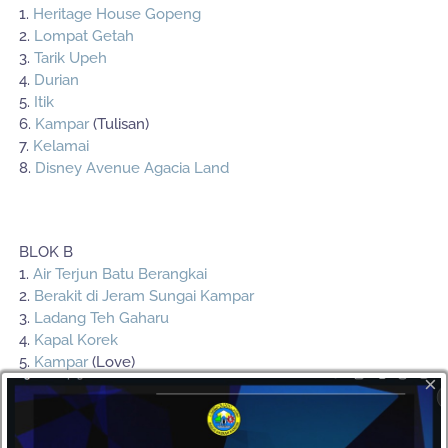
1.
Heritage House Gopeng
2.
Lompat Getah
3.
Tarik Upeh
4.
Durian
5.
Itik
6.
Kampar
(Tulisan)
7.
Kelamai
8.
Disney Avenue Agacia Land
BLOK B
1.
Air Terjun Batu Berangkai
2.
Berakit di Jeram Sungai Kampar
3.
Ladang Teh Gaharu
4.
Kapal Korek
5.
Kampar
(Love)
×
BLOK C