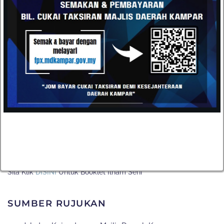
1.
Sungai Salu
2.
Peta Kampar
3.
Gua Tempurung
4.
Rafflesia
5.
Burung Heron
6.
Ikan Raja
BLOK D
1.
Bunga Cassia Biflora
2.
Mendulang
3.
Waterfall Abseiling
4.
Paip Besar Gopeng
Sila Klik
DISINI
Untuk Booklet Ilham Seni
SUMBER RUJUKAN