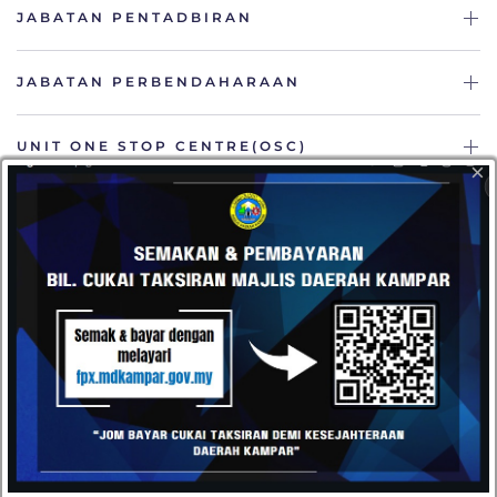
JABATAN PENTADBIRAN
JABATAN PERBENDAHARAAN
UNIT ONE STOP CENTRE(OSC)
×
JABATAN KEJURUTERAAN
HUBUNGI
Datang dan kunjungi pejabat kami atau hantarkan e-mel
kepada kami pada bila-bila masa anda mahu. Kami terbuka
kepada semua cadangan daripada pelanggan kami.
Majlis Daerah Kampar, Kompleks Pentadbiran MD
Kampar, Jalan Iskandar, 31900 Kampar, Perak
05-4671020 / 05-4671030
05-4671040