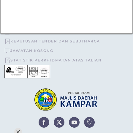
urusetia[at]mdkampar[dot]gov[dot]my
TOPIK POPULAR
TENDER DAN SEBUTHARGA
KEPUTUSAN TENDER DAN SEBUTHARGA
JAWATAN KOSONG
STATISTIK PERKHIDMATAN ATAS TALIAN