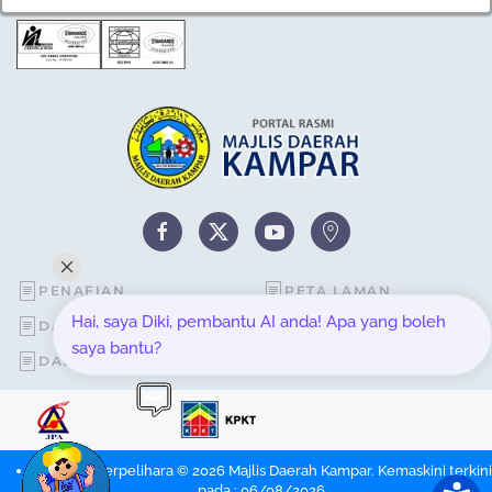
STATISTIK PERKHIDMATAN ATAS TALIAN
PENAFIAN
PETA LAMAN
Hai, saya Diki, pembantu AI anda! Apa yang boleh
DASAR KESELAMATAN
STATISTIK PELAWAT
saya bantu?
DASAR PRIVASI
SOALAN LAZIM
Hakcipta Terpelihara © 2026 Majlis Daerah Kampar. Kemaskini terkini
pada : 06/08/2026.