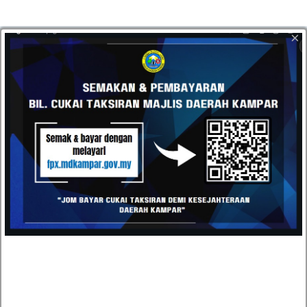
×
HUBUNGI
Datang dan kunjungi pejabat kami atau hantarkan e-mel
kepada kami pada bila-bila masa anda mahu. Kami terbuka
kepada semua cadangan daripada pelanggan kami.
Majlis Daerah Kampar, Kompleks Pentadbiran MD
Kampar, Jalan Iskandar, 31900 Kampar, Perak
05-4671020 / 05-4671030
05-4671040
urusetia[at]mdkampar[dot]gov[dot]my
TOPIK POPULAR
TENDER DAN SEBUTHARGA
KEPUTUSAN TENDER DAN SEBUTHARGA
JAWATAN KOSONG