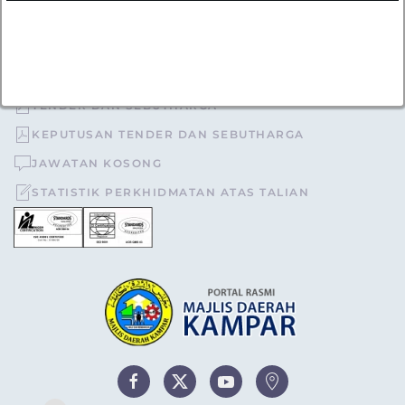
05-4671040
urusetia[at]mdkampar[dot]gov[dot]my
TOPIK POPULAR
TENDER DAN SEBUTHARGA
KEPUTUSAN TENDER DAN SEBUTHARGA
JAWATAN KOSONG
STATISTIK PERKHIDMATAN ATAS TALIAN