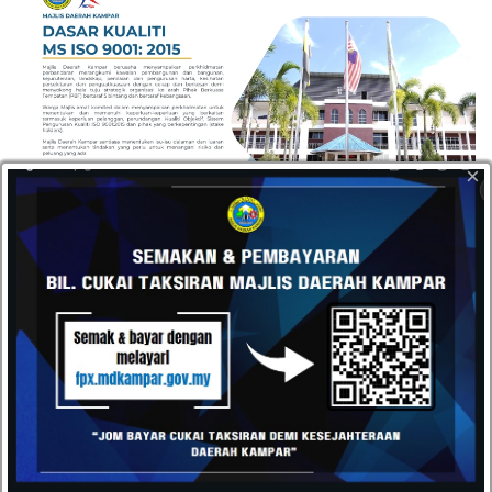
×
HUBUNGI
Datang dan kunjungi pejabat kami atau hantarkan e-mel
kepada kami pada bila-bila masa anda mahu. Kami terbuka
kepada semua cadangan daripada pelanggan kami.
Majlis Daerah Kampar, Kompleks Pentadbiran MD
Kampar, Jalan Iskandar, 31900 Kampar, Perak
05-4671020 / 05-4671030