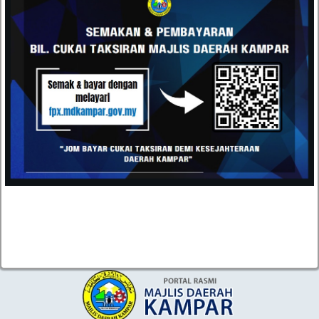
Majlis Daerah Kampar, Kompleks Pentadbiran MD
Kampar, Jalan Iskandar, 31900 Kampar, Perak
05-4671020 / 05-4671030
05-4671040
urusetia[at]mdkampar[dot]gov[dot]my
TOPIK POPULAR
TENDER DAN SEBUTHARGA
KEPUTUSAN TENDER DAN SEBUTHARGA
JAWATAN KOSONG
STATISTIK PERKHIDMATAN ATAS TALIAN