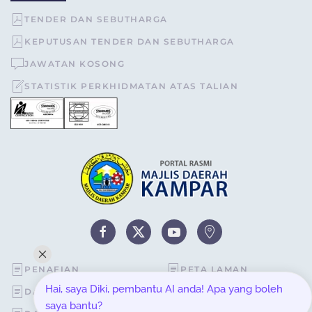
TENDER DAN SEBUTHARGA
KEPUTUSAN TENDER DAN SEBUTHARGA
JAWATAN KOSONG
STATISTIK PERKHIDMATAN ATAS TALIAN
PENAFIAN
PETA LAMAN
Hai, saya Diki, pembantu AI anda! Apa yang boleh
DASAR KESELAMATAN
STATISTIK PELAWAT
saya bantu?