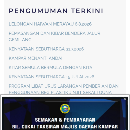
PENGUMUMAN TERKINI
LELONGAN HAIWAN MERAYAU 6.8.2026
PEMASANGAN DAN KIBAR BENDERA JALUR
GEMILANG
KENYATAAN SEBUTHARGA 31.7.2026
KAMPAR MENANTI ANDA!
KITAR SEMULA BERMULA DENGAN KITA
KENYATAAN SEBUTHARGA 15 JULAI 2026
PROGRAM LIBAT URUS LARANGAN PEMBERIAN DAN
PENGGUNAAN BEG PLASTIK JINJIT SEKALI GUNA
×
PENUTUPAN SEMENTARA JALAN BAGI PERARAKAN
KEBUDAYAAN KAMPAR 2026
KENYATAAN SEBUTHARGA 7 JULAI 2026
HEBAHAN LELONGAN HAIWAN MERAYAU 7.7.2026