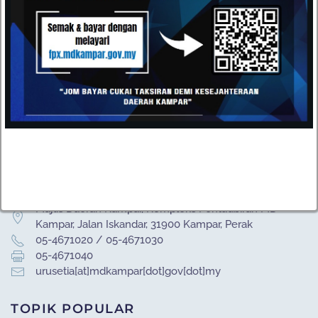
HUBUNGI
Datang dan kunjungi pejabat kami atau hantarkan e-mel
kepada kami pada bila-bila masa anda mahu. Kami terbuka
kepada semua cadangan daripada pelanggan kami.
Majlis Daerah Kampar, Kompleks Pentadbiran MD
Kampar, Jalan Iskandar, 31900 Kampar, Perak
05-4671020 / 05-4671030
05-4671040
urusetia[at]mdkampar[dot]gov[dot]my
TOPIK POPULAR