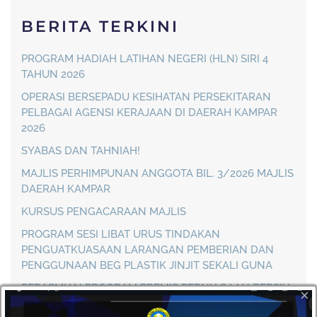
BERITA TERKINI
PROGRAM HADIAH LATIHAN NEGERI (HLN) SIRI 4
TAHUN 2026
OPERASI BERSEPADU KESIHATAN PERSEKITARAN
PELBAGAI AGENSI KERAJAAN DI DAERAH KAMPAR
2026
SYABAS DAN TAHNIAH!
MAJLIS PERHIMPUNAN ANGGOTA BIL. 3/2026 MAJLIS
DAERAH KAMPAR
KURSUS PENGACARAAN MAJLIS
PROGRAM SESI LIBAT URUS TINDAKAN
PENGUATKUASAAN LARANGAN PEMBERIAN DAN
PENGGUNAAN BEG PLASTIK JINJIT SEKALI GUNA
PERASMIAN PROGRAM PREMIS PERNIAGAAN BERSIH,
×
SIHAT DAN SELAMAT (PREBESS) 2026