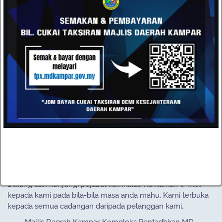
TPO FOR GLOBAL CITIES REGIONAL MEETING 2026
FOR MALAYSIAN MEMBERS @ ALOR SETAR
LATIHAN PENGUNGSIAN MAJLIS DAERAH KAMPAR
PROGRAM WORLD TRIATHLON DEVELOPMENT
REGIONAL CUP DAN ASIA TRIATHLON JUNIOR CUP
2026
HUBUNGI
Datang dan kunjungi pejabat kami atau hantarkan e-mel
kepada kami pada bila-bila masa anda mahu. Kami terbuka
kepada semua cadangan daripada pelanggan kami.