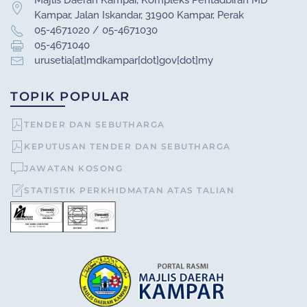
Majlis Daerah Kampar, Kompleks Pentadbiran MD
Kampar, Jalan Iskandar, 31900 Kampar, Perak
05-4671020 / 05-4671030
05-4671040
urusetia[at]mdkampar[dot]gov[dot]my
TOPIK POPULAR
TENDER DAN SEBUTHARGA
KEPUTUSAN TENDER DAN SEBUTHARGA
JAWATAN KOSONG
STATISTIK PERKHIDMATAN ATAS TALIAN