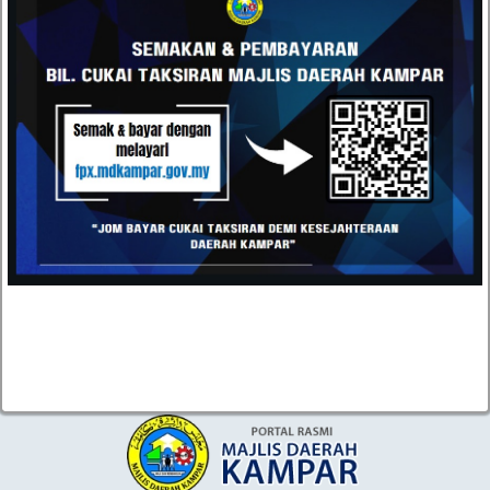
Majlis Daerah Kampar, Kompleks Pentadbiran MD
Kampar, Jalan Iskandar, 31900 Kampar, Perak
05-4671020 / 05-4671030
05-4671040
urusetia[at]mdkampar[dot]gov[dot]my
TOPIK POPULAR
TENDER DAN SEBUTHARGA
KEPUTUSAN TENDER DAN SEBUTHARGA
JAWATAN KOSONG
STATISTIK PERKHIDMATAN ATAS TALIAN