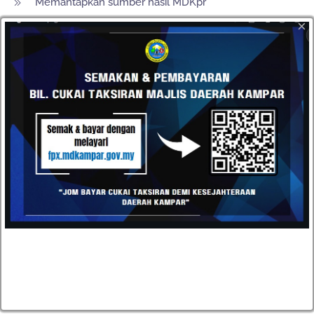
Memantapkan sumber hasil MDKpr
×
OS 2 - Menyediakan prasarana dengan kualiti
penyelenggara yang memenuhi kehendak masyarakat bagi
mempertingkatkan kualiti hidup komuniti
Mempertingkatkan kemudahan infrastruktur awam
Memperkukuhkan pengurusan dan penyelenggaraan
aset fasiliti awam
OS 3 - Memantapkan kolaborasi strategik bagi memudahkan
dan melancarkan pembangunan
Memantapkan jaringan kerjasama dengan pihak-pihak
berkepentingan
Memperkukuhkan Jalinan dan Penyertaan Komuniti
dalam aktiviti dan Program Majlis
Memperkasakan Imej Majlis