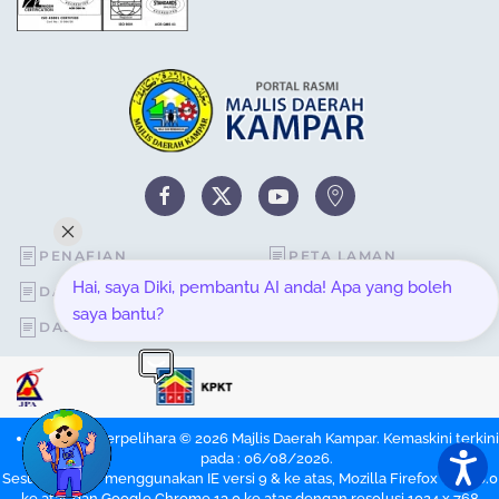
PENAFIAN
PETA LAMAN
Hai, saya Diki, pembantu AI anda! Apa yang boleh
DASAR KESELAMATAN
STATISTIK PELAWAT
saya bantu?
DASAR PRIVASI
SOALAN LAZIM
Hakcipta Terpelihara © 2026 Majlis Daerah Kampar. Kemaskini terkini
pada : 06/08/2026.
Sesuai dipapar menggunakan IE versi 9 & ke atas, Mozilla Firefox versi 6.0
ke atas dan Google Chrome 13.0 ke atas dengan resolusi 1024 x 768