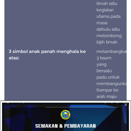
timah iaitu
kegiatan
utama pada
masa
dahulu iaitu
melombong
bijih timah
3 simbol anak panah menghala ke
melambangkan
atas:
3 kaum
yang
bersatu
padu untuk
membangunkan
Kampar ke
arah maju
dan
×
membangun.
Bentuk bulat:
melambangkan
pentadbiran