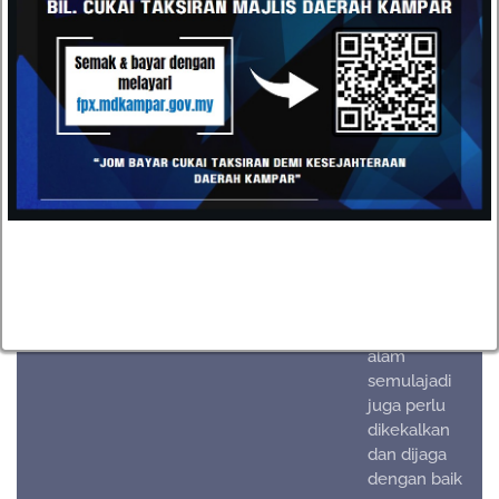
MDKpr yang
mementingkan
kaum dan
persekitaran
semula jadi
dalam
membangunkan
kawasan
Kampar
Warna hijau(pokok) dan
dalam
biru(lombong) :
menuju ke
arah
pembangunan,
persekitaran
alam
semulajadi
juga perlu
dikekalkan
dan dijaga
dengan baik