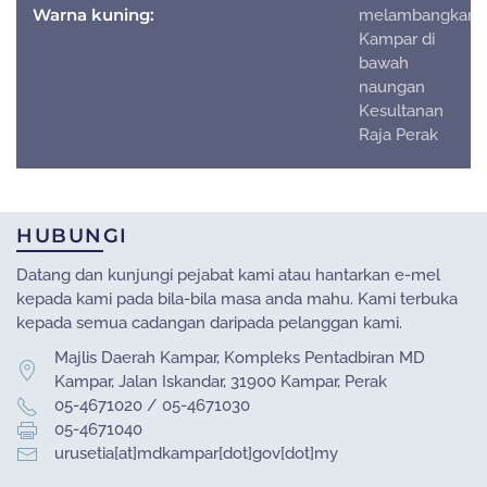
Warna kuning:
melambangkan
Kampar di
bawah
naungan
Kesultanan
Raja Perak
HUBUNGI
Datang dan kunjungi pejabat kami atau hantarkan e-mel
kepada kami pada bila-bila masa anda mahu. Kami terbuka
kepada semua cadangan daripada pelanggan kami.
Majlis Daerah Kampar, Kompleks Pentadbiran MD
Kampar, Jalan Iskandar, 31900 Kampar, Perak
05-4671020 / 05-4671030
05-4671040
urusetia[at]mdkampar[dot]gov[dot]my