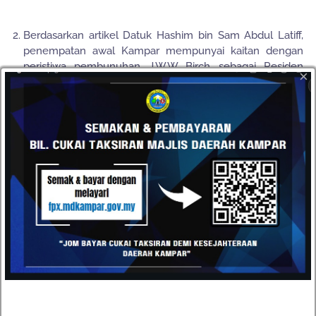
2.
Berdasarkan artikel Datuk Hashim bin Sam Abdul Latiff,
penempatan awal Kampar mempunyai kaitan dengan
peristiwa pembunuhan J.W.W Birch sebagai Residen
×
British di Perak kerana Ngah Jabor sebagai peneroka
awal Kampar adalah seorang yang terlibat dalam
pembunuhan tersebut, yang lain-lainnya termasuklah
Maharaja Lela, Datuk Sagor, Si Putum dan sebagainya.
Bagaimanapun Ngah Jabor terlepas dari sebarang
hukuman apabila Raja Idris (Dris) yang kemudiannya
menjadi Sultan Perak pada tahun 1887 menjadi Hakim
mengadili orang-orang yang terlibat dalam pembunuhan
Birch pada tahun 1876
Raja Idris dan Ngah Johor mempunyai hubungan
kekeluargaan sebagai saudara sesusu kerana semasa
kecil Raja Idris disusui oleh ibu Ngah Jabor dan menjadi
amalan biasa bagi keluarga Diraja menyusukan anaknya
kepada orang lain terutama dari golongan orang-orang
kenamaan.