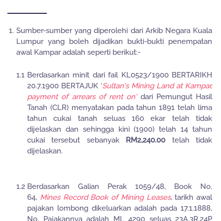
1.
Sumber-sumber yang diperolehi dari Arkib Negara Kuala
Lumpur yang boleh dijadikan bukti-bukti penempatan
awal Kampar adalah seperti berikut:-
1.1
Berdasarkan minit dari fail KL0523/1900 BERTARIKH
20.7.1900 BERTAJUK ‘
Sultan's Mining Land at Kampar,
payment of arrears of rent on'
dari Pemungut Hasil
Tanah (CLR) menyatakan pada tahun 1891 telah lima
tahun cukai tanah seluas 160 ekar telah tidak
dijelaskan dan sehingga kini (1900) telah 14 tahun
cukai tersebut sebanyak
RM2,240.00
telah tidak
dijelaskan.
1.2
Berdasarkan Galian Perak 1059/48, Book No.
64,
Mines Record Book of Mining Leases
, tarikh awal
pajakan lombong dikeluarkan adalah pada 17.1.1888,
No. Pajakannya adalah ML 4290 seluas 23A.3R.24P