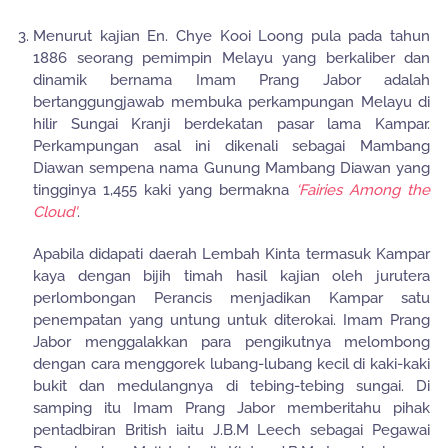
3.
Menurut kajian En. Chye Kooi Loong pula pada tahun
1886 seorang pemimpin Melayu yang berkaliber dan
dinamik bernama Imam Prang Jabor adalah
bertanggungjawab membuka perkampungan Melayu di
hilir Sungai Kranji berdekatan pasar lama Kampar.
Perkampungan asal ini dikenali sebagai Mambang
Diawan sempena nama Gunung Mambang Diawan yang
tingginya 1,455 kaki yang bermakna
‘Fairies Among the
Cloud'
.
Apabila didapati daerah Lembah Kinta termasuk Kampar
kaya dengan bijih timah hasil kajian oleh jurutera
perlombongan Perancis menjadikan Kampar satu
penempatan yang untung untuk diterokai. Imam Prang
Jabor menggalakkan para pengikutnya melombong
dengan cara menggorek lubang-lubang kecil di kaki-kaki
bukit dan medulangnya di tebing-tebing sungai. Di
samping itu Imam Prang Jabor memberitahu pihak
pentadbiran British iaitu J.B.M Leech sebagai Pegawai