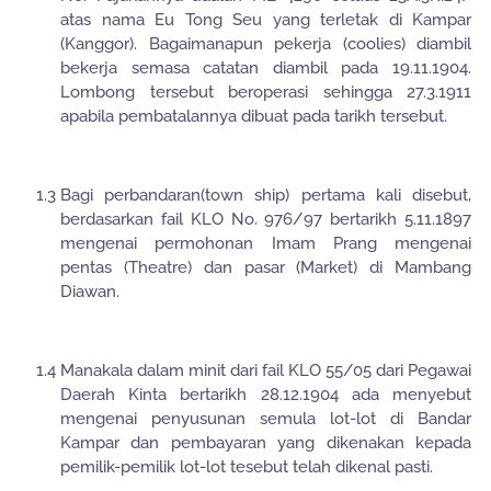
atas nama Eu Tong Seu yang terletak di Kampar
(Kanggor). Bagaimanapun pekerja (coolies) diambil
bekerja semasa catatan diambil pada 19.11.1904.
Lombong tersebut beroperasi sehingga 27.3.1911
apabila pembatalannya dibuat pada tarikh tersebut.
1.3
Bagi perbandaran(town ship) pertama kali disebut,
berdasarkan fail KLO No. 976/97 bertarikh 5.11.1897
mengenai permohonan Imam Prang mengenai
pentas (Theatre) dan pasar (Market) di Mambang
Diawan.
1.4
Manakala dalam minit dari fail KLO 55/05 dari Pegawai
Daerah Kinta bertarikh 28.12.1904 ada menyebut
mengenai penyusunan semula lot-lot di Bandar
Kampar dan pembayaran yang dikenakan kepada
pemilik-pemilik lot-lot tesebut telah dikenal pasti.