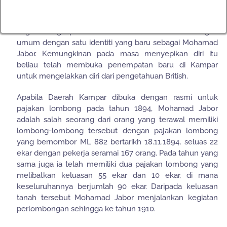
Antara tahun 1876 sehingga 1886 kemungkinan Ngah
Jabor menghilangkan diri untuk betapa/menuntut ilmu
bagi melengkapkan diri dan muncul kembali di kalangan
umum dengan satu identiti yang baru sebagai Mohamad
Jabor. Kemungkinan pada masa menyepikan diri itu
beliau telah membuka penempatan baru di Kampar
untuk mengelakkan diri dari pengetahuan British.
Apabila Daerah Kampar dibuka dengan rasmi untuk
pajakan lombong pada tahun 1894, Mohamad Jabor
adalah salah seorang dari orang yang terawal memiliki
lombong-lombong tersebut dengan pajakan lombong
yang bernombor ML 882 bertarikh 18.11.1894, seluas 22
ekar dengan pekerja seramai 167 orang. Pada tahun yang
sama juga ia telah memiliki dua pajakan lombong yang
melibatkan keluasan 55 ekar dan 10 ekar, di mana
keseluruhannya berjumlah 90 ekar. Daripada keluasan
tanah tersebut Mohamad Jabor menjalankan kegiatan
perlombongan sehingga ke tahun 1910.