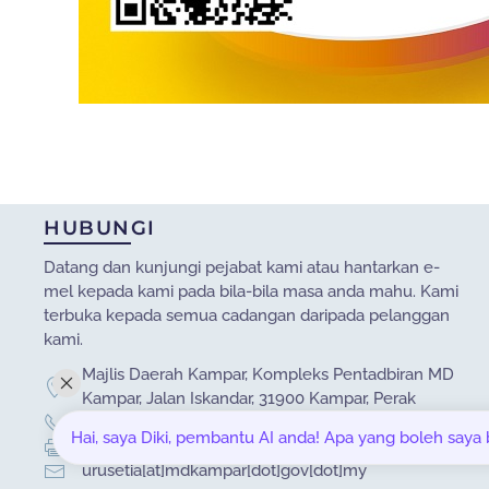
HUBUNGI
Datang dan kunjungi pejabat kami atau hantarkan e-
mel kepada kami pada bila-bila masa anda mahu. Kami
terbuka kepada semua cadangan daripada pelanggan
kami.
Majlis Daerah Kampar, Kompleks Pentadbiran MD
Kampar, Jalan Iskandar, 31900 Kampar, Perak
05-4671020 / 05-4671030
Hai, saya Diki, pembantu AI anda! Apa yang boleh saya
05-4671040
urusetia[at]mdkampar[dot]gov[dot]my