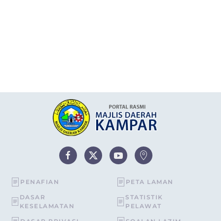
PENAFIAN
PETA LAMAN
DASAR
STATISTIK
KESELAMATAN
PELAWAT