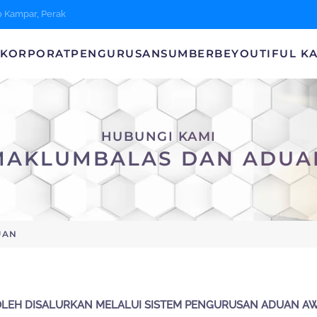
0 Kampar, Perak
A
KORPORAT
PENGURUSAN
SUMBER
BEYOUTIFUL K
HUBUNGI KAMI
MAKLUMBALAS DAN ADUA
UAN
LEH DISALURKAN MELALUI SISTEM PENGURUSAN ADUAN AW