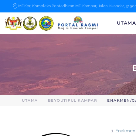
MDKpr, Kompleks Pentadbiran MD Kampar, Jalan Iskandar, 3190
Skip to main content
UTAM
UTAMA
BEYOUTIFUL KAMPAR
ENAKMEN/G
1.
Enakmen 