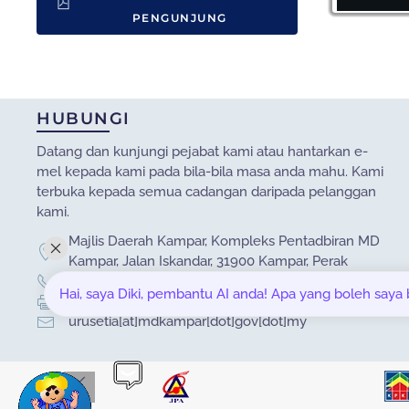
PENGUNJUNG
HUBUNGI
Datang dan kunjungi pejabat kami atau hantarkan e-
mel kepada kami pada bila-bila masa anda mahu. Kami
terbuka kepada semua cadangan daripada pelanggan
kami.
Majlis Daerah Kampar, Kompleks Pentadbiran MD
Kampar, Jalan Iskandar, 31900 Kampar, Perak
05-4671020 / 05-4671030
Hai, saya Diki, pembantu AI anda! Apa yang boleh saya
05-4671040
urusetia[at]mdkampar[dot]gov[dot]my