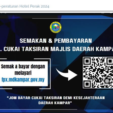
-peraturan Hotel Perak 2024
anaan Caj Perkhidmatan Tempatan (CPT)
1
Carta Alir CPT
2
Slaid CPT
3
Borang CPT1
4
Borang CPT2
5
Notis Caj Perkhidmatan Tempatan
nduan Riadah dan Sukan Air Daerah Kampar
kopelancongan Sihat & Selamat (Jabatan Kesihatan Negeri Pera