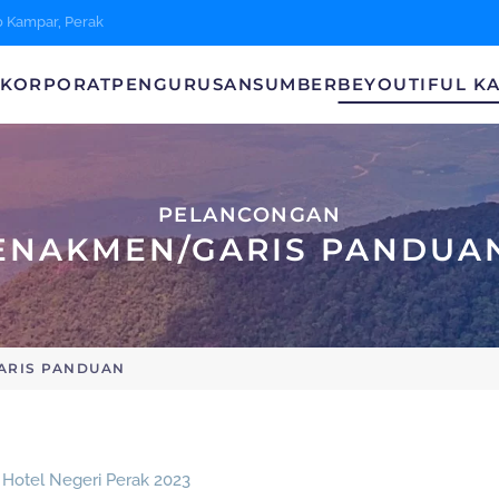
0 Kampar, Perak
A
KORPORAT
PENGURUSAN
SUMBER
BEYOUTIFUL K
PELANCONGAN
ENAKMEN/GARIS PANDUA
ARIS PANDUAN
Hotel Negeri Perak 2023