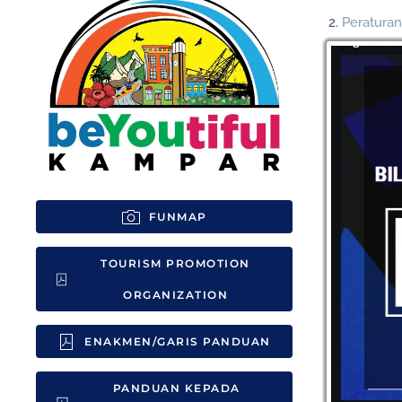
2.
Peraturan
2.1 Pelaks
2.1.
2.1.
2.1.
2.1.
2.1.
3.
Garis Pa
FUNMAP
4.
Panduan E
TOURISM PROMOTION
ORGANIZATION
ENAKMEN/GARIS PANDUAN
PANDUAN KEPADA