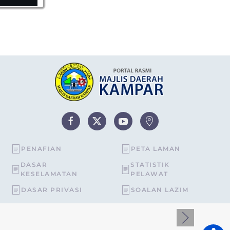
PENAFIAN
PETA LAMAN
DASAR
STATISTIK
KESELAMATAN
PELAWAT
DASAR PRIVASI
SOALAN LAZIM